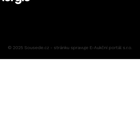
© 2025 Sousede.cz - stránku spravuje E-Aukční portál s.r.o.