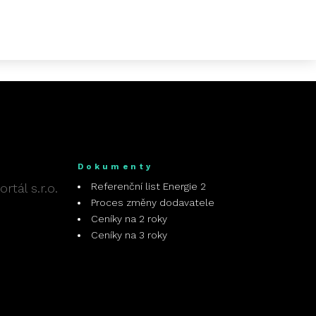
Dokumenty
tál s.r.o.
Referenční list Energie 2
Proces změny dodavatele
Ceníky na 2 roky
Ceníky na 3 roky