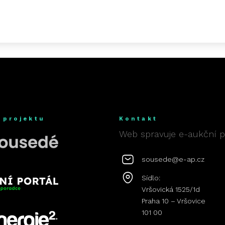
 projektu
Kontakt
Web spravuje e-aukční por
sousede@e-ap.cz
Sídlo:
Vršovická 1525/1d
Praha 10 – Vršovice
101 00